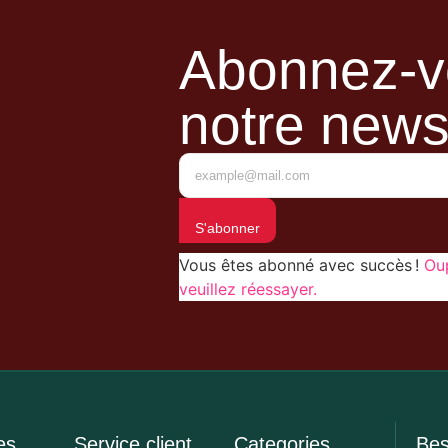
Abonnez-v
notre news
S'abonner
Vous êtes abonné avec succès !
Oup
veuillez réessayer.
es
Service client
Categories
Bes