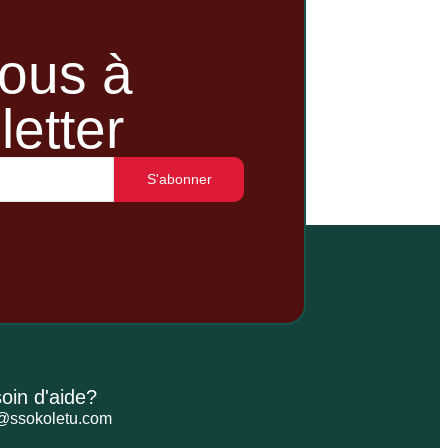
ous à
letter
S'abonner
oin d'aide?
@ssokoletu.com