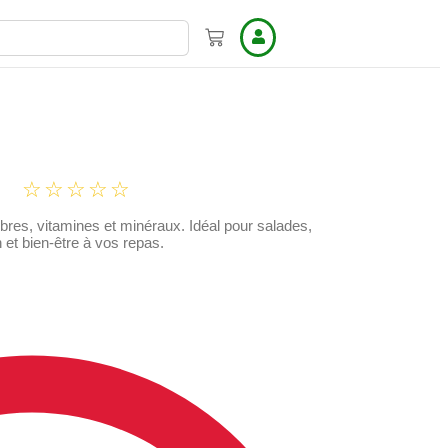
☆
☆
☆
☆
☆
fibres, vitamines et minéraux. Idéal pour salades,
n et bien-être à vos repas.